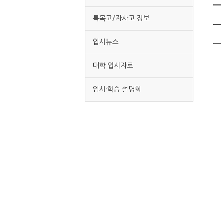
특목고/자사고 정보
입시뉴스
대학 입시자료
입시·학습 설명회