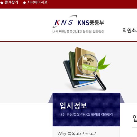
즐겨찾기
시작페이지로
학원소
입시정보
내신 만점/특목∙자사고 합격의 길라잡이
Why 특목고/자사고?