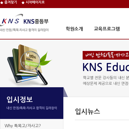
즐겨찾기
시작페이지로
학원소개
교육프로그램
입시정보
내신 만점/특목∙자사고 합격의 길라잡이
입시뉴스
Why 특목고/자사고?