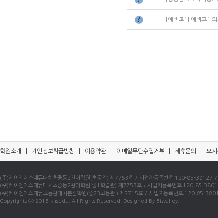
[예비고1] 예비고1
학원소개
|
개인정보취급방침
|
이용약관
|
이메일무단수집거부
|
제휴문의
|
오시
(주)케이엔에스에듀대치초중등2관어학원(초등관) 제7753호 / 사업자등록번호:120-85-38127 / 우)0
(주)케이엔에스에듀대치초중등2관어학원(중1학습관) 제7753호 / 사업자등록번호:120-85-38016 / 
(주)케이엔에스에듀고등관대치본점학원(중23고등관 ) 제7715호 / 사업자등록번호:120-85-38010 /
Copyrights ⓒ 2015 knsedu. All Rights Reserved. Designed By Bizvalley.