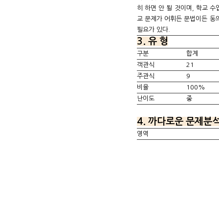
히 하면 안 될 것이며, 학교 
교 문제가 어휘든 문법이든 동
필요가 있다.
3. 유 형
구분
합계
객관식
21
주관식
9
비율
100%
난이도
중
4. 까다로운 문제분
영역