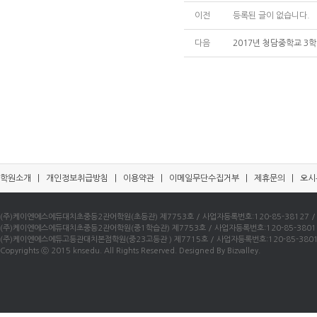
이전
등록된 글이 없습니다.
다음
2017년 청담중학교 3
학원소개
|
개인정보취급방침
|
이용약관
|
이메일무단수집거부
|
제휴문의
|
오시
(주)케이엔에스에듀대치초중등2관어학원(초등관) 제7753호 / 사업자등록번호:120-85-38127 / 우)0
(주)케이엔에스에듀대치초중등2관어학원(중1학습관) 제7753호 / 사업자등록번호:120-85-38016 / 
(주)케이엔에스에듀고등관대치본점학원(중23고등관 ) 제7715호 / 사업자등록번호:120-85-38010 /
Copyrights ⓒ 2015 knsedu. All Rights Reserved. Designed By Bizvalley.