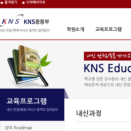
즐겨찾기
시작페이지로
학원소개
교육프로그램
교육프로그램
내신 만점/특목∙자사고 합격의 길라잡이
내신과정
강의 Roadmap