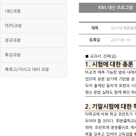
KNS 내신 프로그램
내신과정
TEPS과정
제목
2017년 휘문중
등록일
정규과정
2017-05-19
특강과정
■ 교과서: 천재(김)
1. 시험에 대한 총론
특목고/자사고 대비 과정
비교적 예측 가능한 범위 내에
었으며 본문 암기에 기반을 둔
두어 출제된 동의적 표현과 시
평소 문법 실력도 함께 확인 
2. 기말시험에 대한
타학교에 비해 학교 프린트가 
두어야 할 것이다. 휘문중학교
하며, 프린트에 영영풀이로 제
력을 갖추고 있어야 고득점을 확