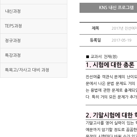
KNS 내신 프로그램
내신과정
TEPS과정
제목
2017년 진선여
등록일
정규과정
2017-05-19
특강과정
■ 교과서: 천재(정)
1. 시험에 대한 총론
특목고/자사고 대비 과정
진선여중 객관식 문제의 난이도
문에서 나온 문법 문제도 거의 
는 용법에 관한 문제로 출제되었
다. 특히 거의 모든 문제가 추
2. 기말시험에 대한
기말고사를 영어 실력이 있는 학
예문까지 암기할 정도로 꼼꼼한 
문장이 시험마다 바뀔 수가 있기