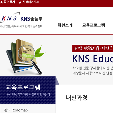
즐겨찾기
시작페이지로
학원소개
교육프로그램
교육프로그램
내신 만점/특목∙자사고 합격의 길라잡이
내신과정
강의 Roadmap