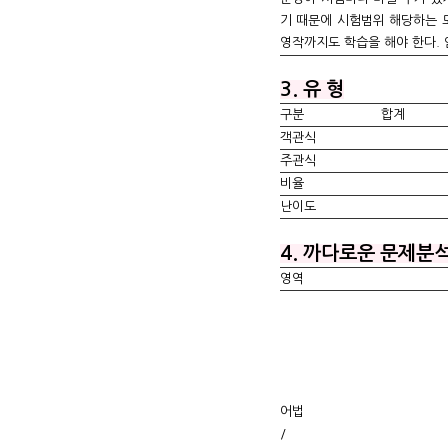
기 때문에 시험범위 해당하는 
영작까지도 학습을 해야 한다. 
3. 유 형
구분
합계
객관식
주관식
비율
난이도
4. 까다로운 문제분
영역
어법
/