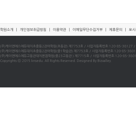
학원소개
|
개인정보취급방침
|
이용약관
|
이메일무단수집거부
|
제휴문의
|
오시
(주)케이엔에스에듀대치초중등2관어학원(초등관) 제7753호 / 사업자등록번호:120-85-38127 / 우)0
(주)케이엔에스에듀대치초중등2관어학원(중1학습관) 제7753호 / 사업자등록번호:120-85-38016 / 
(주)케이엔에스에듀고등관대치본점학원(중23고등관 ) 제7715호 / 사업자등록번호:120-85-38010 /
Copyrights ⓒ 2015 knsedu. All Rights Reserved. Designed By Bizvalley.