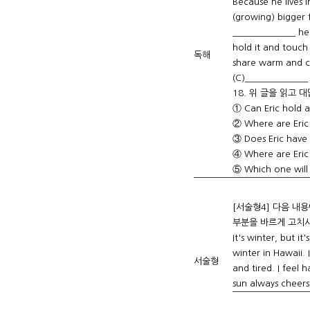
Because he lives 
(growing) bigger 
_____________ he 
hold it and touch 
독해
share warm and c
(C)_____________ 
18. 위 글을 읽고 대
① Can Eric hold a
② Where are Eric 
③ Does Eric have
④ Where are Eric 
⑤ Which one will 
[서술형4] 다음 내
부분을 바르게 고치시
It's winter, but it'
winter in Hawaii. I
서술형
and tired. I feel
sun always cheer