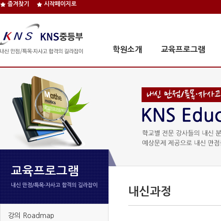
즐겨찾기
시작페이지로
학원소개
교육프로그램
교육프로그램
내신 만점/특목∙자사고 합격의 길라잡이
내신과정
강의 Roadmap