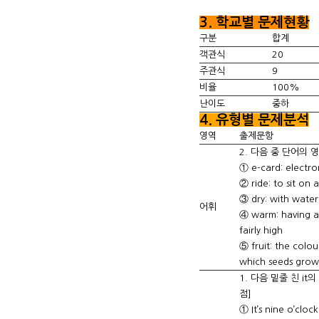
3. 학교별 문제현황
구분
합계
객관식
20
주관식
9
비율
100%
난이도
중하
4. 유형별 문제분석
영역
출제문항
2. 다음 중 단어의 
① e-card: electro
② ride: to sit on 
③ dry: with water 
어휘
④ warm: having a 
fairly high
⑤ fruit: the colou
which seeds grow
1. 다음 밑줄 친 it
점]
① It’s nine o’clock