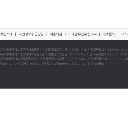
학원소개
|
개인정보취급방침
|
이용약관
|
이메일무단수집거부
|
제휴문의
|
오시
(주)케이엔에스에듀대치초중등2관어학원(초등관) 제7753호 / 사업자등록번호:120-85-38127 / 우)0
(주)케이엔에스에듀대치초중등2관어학원(중1학습관) 제7753호 / 사업자등록번호:120-85-38016 / 
(주)케이엔에스에듀고등관대치본점학원(중23고등관 ) 제7715호 / 사업자등록번호:120-85-38010 /
Copyrights ⓒ 2015 knsedu. All Rights Reserved. Designed By Bizvalley.