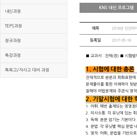
KNS 내신 프로그램
내신과정
TEPS과정
제목
2016년 진선여
등록일
정규과정
2017-05-16
특강과정
■ 교과서 : 천재(정) ■ 시험범
1. 시험에 대한 총론
특목고/자사고 대비 과정
전체적으로 본문과 회화표현에 
문제풀이를 통한 이해력이 뒷받침
잘해야 어법문제와 주관식 영작 
2. 기말시험에 대한
1. 어휘: 매번 출제되는 영영
2. 의사소통: 각 유닛에 있는
3. 독해: 본문 암기는 기본이
4. 문법: 각 유닛별 핵심 문
5. 영작: 어휘, 문법을 기반으