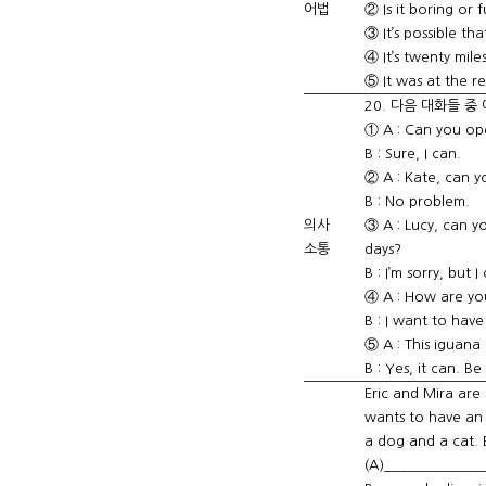
어법
② Is it boring or 
③ It’s possible tha
④ It’s twenty mile
⑤ It was at the re
20. 다음 대화들 중
① A : Can you op
B : Sure, I can.
② A : Kate, can y
B : No problem.
의사
③ A : Lucy, can y
소통
days?
B : I’m sorry, but I 
④ A : How are yo
B : I want to hav
⑤ A : This iguana 
B : Yes, it can. Be
Eric and Mira are 
wants to have an 
a dog and a cat. E
(A)______________