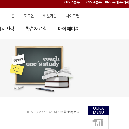
KNS초등부
KNS고등부
KNS 특례 특기자
|
|
· 홈
· 로그인
· 회원가입
· 사이트맵
입시전략
학습자료실
마이페이지
QUICK
HOME > 입학·수강안내 >
수강·등록 문의
MENU