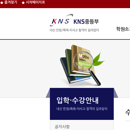
즐겨찾기
시작페이지로
학원소
입학·수강안내
내신 만점/특목∙자사고 합격의 길라잡이
공지사항