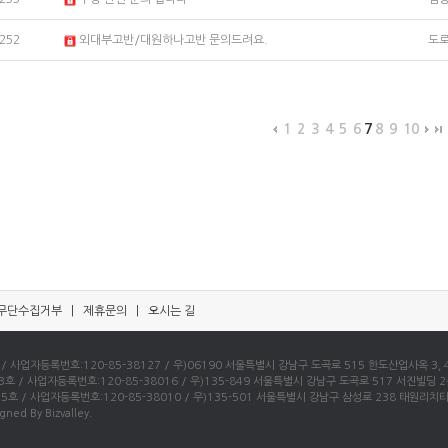
252
외대부고반/대원하나고반 문의드려요.
도
1
2
3
4
5
6
7
8
9
10
무단수집거부
|
제휴문의
|
오시는 길
자등록번호:120-85-38127 / 우)06190 서울특별시 강남구 도곡로 515 한도산업사옥 3, 4층 /
사업자등록번호:120-85-38016 / 우)135-849 서울특별시 강남구 도곡로 517 서진빌딩 2층 / 
 사업자등록번호:120-85-38010 / 우)135-501 서울특별시 강남구 삼성로 238 태원리치타운 4층
gned By Bizvalley.