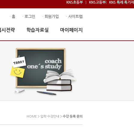
KNS초등부
KNS고등부
KNS 특례 특기자
|
|
· 홈
· 로그인
· 회원가입
· 사이트맵
입시전략
학습자료실
마이페이지
HOME > 입학·수강안내 >
수강·등록 문의