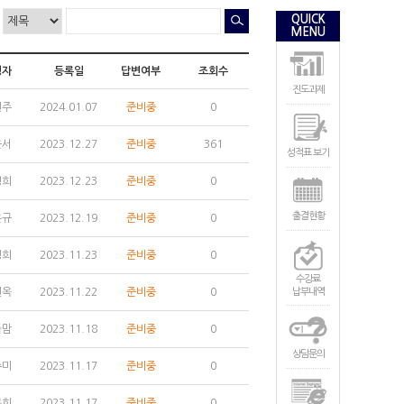
QUICK
MENU
성자
등록일
답변여부
조회수
진도과제
현주
2024.01.07
준비중
0
윤서
2023.12.27
준비중
361
성적표 보기
영희
2023.12.23
준비중
0
출결현황
은규
2023.12.19
준비중
0
명희
2023.11.23
준비중
0
수강료
현옥
2023.11.22
준비중
0
납부내역
들맘
2023.11.18
준비중
0
상담문의
수미
2023.11.17
준비중
0
봉희
2023.11.17
준비중
0