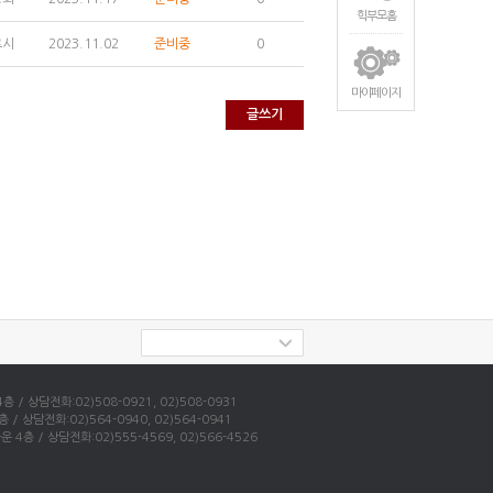
힉부모홈
로시
2023.11.02
준비중
0
마이페이지
글쓰기
 상담전화:02)508-0921, 02)508-0931
상담전화:02)564-0940, 02)564-0941
 / 상담전화:02)555-4569, 02)566-4526