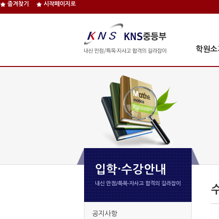
즐겨찾기
시작페이지로
학원소
입학·수강안내
내신 만점/특목∙자사고 합격의 길라잡이
공지사항