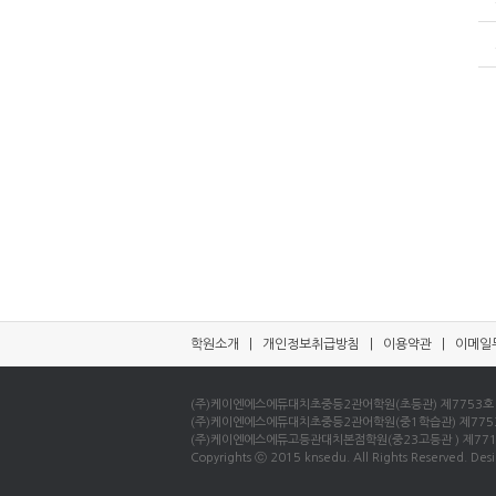
학원소개
|
개인정보취급방침
|
이용약관
|
이메일
(주)케이엔에스에듀대치초중등2관어학원(초등관) 제7753호 / 사업
(주)케이엔에스에듀대치초중등2관어학원(중1학습관) 제7753호 / 
(주)케이엔에스에듀고등관대치본점학원(중23고등관 ) 제7715호 /
Copyrights ⓒ 2015 knsedu. All Rights Reserved. Desi