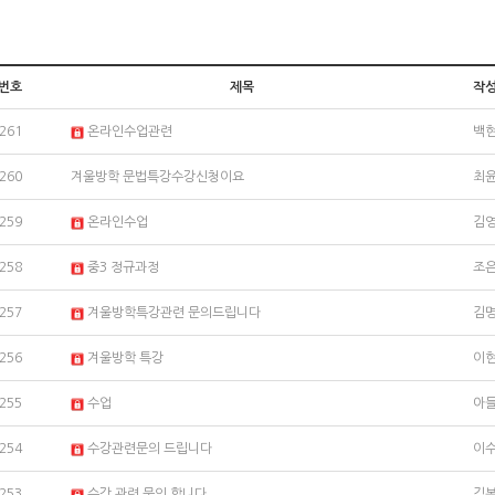
번호
제목
작
261
온라인수업관련
백
260
겨울방학 문법특강수강신청이요
최
259
온라인수업
김
258
중3 정규과정
조
257
겨울방학특강관련 문의드립니다
김
256
겨울방학 특강
이
255
수업
아
254
수강관련문의 드립니다
이
253
수강 관련 문의 합니다
김