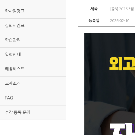
제목
[중3] 2026
학사일정표
등록일
2026-02-10
강의시간표
학습관리
입학안내
레벨테스트
교재소개
FAQ
수강·등록 문의