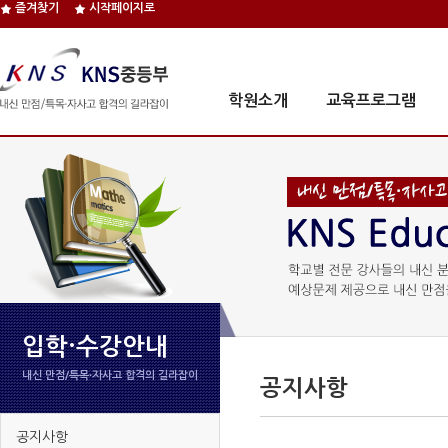
즐겨찾기
시작페이지로
학원소개
교육프로그램
입학·수강안내
내신 만점/특목∙자사고 합격의 길라잡이
공지사항
공지사항