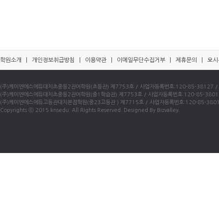
학원소개
|
개인정보취급방침
|
이용약관
|
이메일무단수집거부
|
제휴문의
|
오시
(주)케이엔에스에듀대치초중등2관어학원(초등관) 제7753호 / 사업자등록번호:120-85-38127 / 우)0
(주)케이엔에스에듀대치초중등2관어학원(중1학습관) 제7753호 / 사업자등록번호:120-85-38016 / 
(주)케이엔에스에듀고등관대치본점학원(중23고등관 ) 제7715호 / 사업자등록번호:120-85-38010 /
Copyrights ⓒ 2015 knsedu. All Rights Reserved. Designed By Bizvalley.