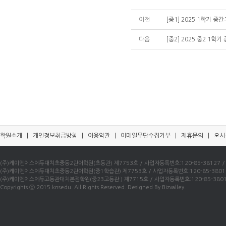
이전
[중1] 2025 1학기 중
다음
[중2] 2025 중2 1학
학원소개
|
개인정보취급방침
|
이용약관
|
이메일무단수집거부
|
제휴문의
|
오시
(주)케이엔에스에듀대치초중등2관어학원(초등관) 제7753호 / 사업자등록번호:120-85-38127 / 우)0
(주)케이엔에스에듀대치초중등2관어학원(중1학습관) 제7753호 / 사업자등록번호:120-85-38016 / 
(주)케이엔에스에듀고등관대치본점학원(중23고등관 ) 제7715호 / 사업자등록번호:120-85-38010 /
Copyrights ⓒ 2015 knsedu. All Rights Reserved. Designed By Bizvalley.