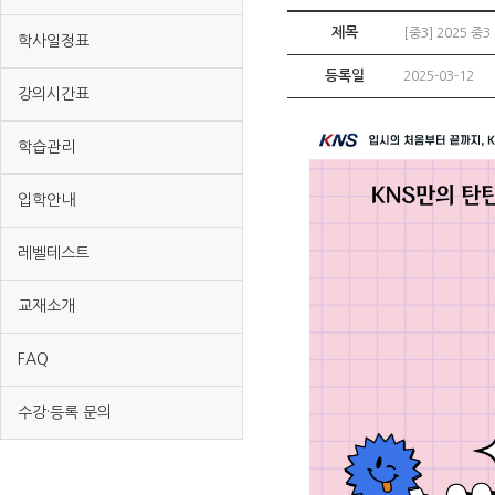
제목
[중3] 2025 
학사일정표
등록일
2025-03-12
강의시간표
학습관리
입학안내
레벨테스트
교재소개
FAQ
수강·등록 문의