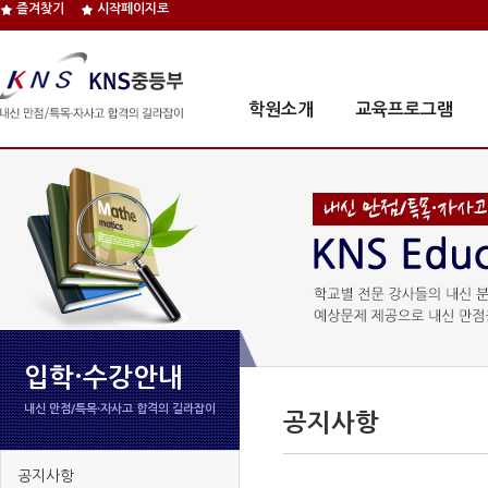
즐겨찾기
시작페이지로
학원소개
교육프로그램
입학·수강안내
내신 만점/특목∙자사고 합격의 길라잡이
공지사항
공지사항