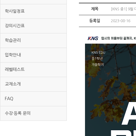
제목
[KNS 중1] 9
학사일정표
등록일
2023-08-16
강의시간표
학습관리
입학안내
레벨테스트
교재소개
FAQ
수강·등록 문의