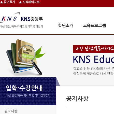
즐겨찾기
시작페이지로
학원소개
교육프로그램
입학·수강안내
내신 만점/특목∙자사고 합격의 길라잡이
공지사항
공지사항