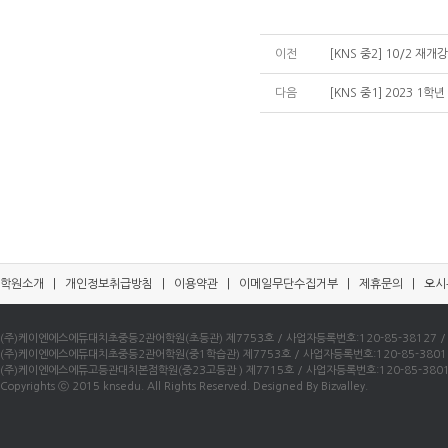
이전
[KNS 중2] 10/2 재
다음
[KNS 중1] 2023 1
학원소개
|
개인정보취급방침
|
이용약관
|
이메일무단수집거부
|
제휴문의
|
오시
(주)케이엔에스에듀대치초중등2관어학원(초등관) 제7753호 / 사업자등록번호:120-85-38127 / 우)0
(주)케이엔에스에듀대치초중등2관어학원(중1학습관) 제7753호 / 사업자등록번호:120-85-38016 / 
(주)케이엔에스에듀고등관대치본점학원(중23고등관 ) 제7715호 / 사업자등록번호:120-85-38010 /
Copyrights ⓒ 2015 knsedu. All Rights Reserved. Designed By Bizvalley.