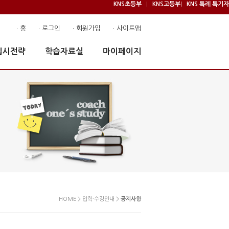
KNS초등부
KNS고등부
KNS 특례 특기자
|
|
· 홈
· 로그인
· 회원가입
· 사이트맵
입시전략
학습자료실
마이페이지
HOME > 입학·수강안내 >
공지사항