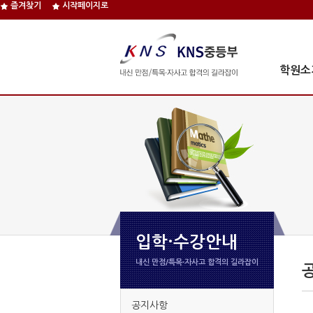
즐겨찾기
시작페이지로
학원소
입학·수강안내
내신 만점/특목∙자사고 합격의 길라잡이
공지사항