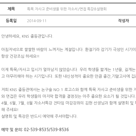
제목
특목.자사고 준비생을 위한 자소서/면접 특강&설명회
등록일
작성자
2014-09-11
안녕하세요, KNS 중등관입니다.
아침저녁으로 쌀쌀한 바람이 느껴지는 계절입니다. 환절기라 감기가 극성인 시기
항상 건강조심 하세요!!
이제 특목/자사고 입시가 얼마남지 않았습니다. 우리 학생들 짧게는 1년을, 길게
고 마무리해야 하는 시기입니다. 또한 내신성적이 중요한 만큼 중간,기말고사에 집
저희 KNS 중등관에서는 논구술 NO.1 로고스와 함께 특목.자사고 준비생을 위한
와 면접은 우리 학생들의 마지막 합격을 결정짓는 아주 중요한 요소가 될 것입니다.
4월, 6월, 7월, 8월 자소서특강 전타임 마감강좌의 김현 선생님과 함께 설명회 
해 주세요!
설명회 및 특강은 반드시 예약해 주셔야합니다.
예약 및 문의: 02-539-8535/539-8536