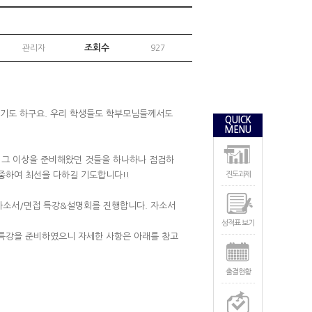
조회수
관리자
927
이기도 하구요. 우리 학생들도 학부모님들께서도
QUICK
MENU
는 그 이상을 준비해왔던 것들을 하나하나 점검하
중하여 최선을 다하길 기도합니다!!
진도과제
 자소서/면접 특강&설명회를 진행합니다. 자소서
성적표 보기
및 특강을 준비하였으니 자세한 사항은 아래를 참고
출결현황