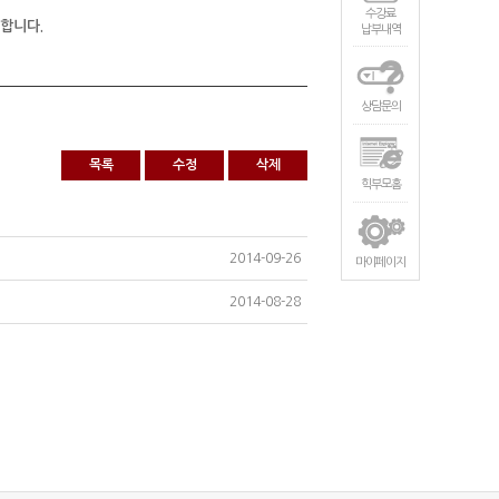
수강료
지합니다.
납부내역
상담문의
목록
수정
삭제
힉부모홈
2014-09-26
마이페이지
2014-08-28