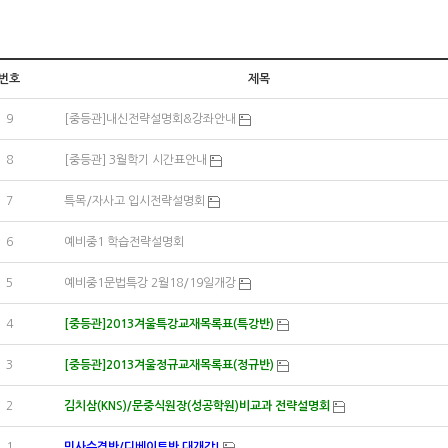
번호
제목
9
[중등관]내신전략설명회&강좌안내
8
[중등관] 3월학기 시간표안내
7
특목/자사고 입시전략설명회
6
예비중1 학습전략설명회
5
예비중1문법특강 2월18/19일개강
4
[중등관]2013겨울특강교재목록표(특강반)
3
[중등관]2013겨울정규교재목록표(정규반)
2
김치삼(KNS)/문중식원장(성공학원)비교과 전략설명회
1
민사수경반/디베이트반 대개강!