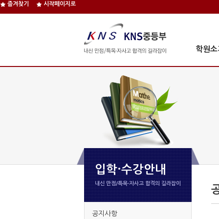
즐겨찾기
시작페이지로
학원소
입학·수강안내
내신 만점/특목∙자사고 합격의 길라잡이
공지사항