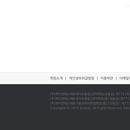
학원소개
|
개인정보취급방침
|
이용약관
|
이메일
(주)케이엔에스에듀대치초중등2관어학원(초등관) 제7753호 / 사업
(주)케이엔에스에듀대치초중등2관어학원(중1학습관) 제7753호 / 
(주)케이엔에스에듀고등관대치본점학원(중23고등관 ) 제7715호 /
Copyrights ⓒ 2015 knsedu. All Rights Reserved. Desi