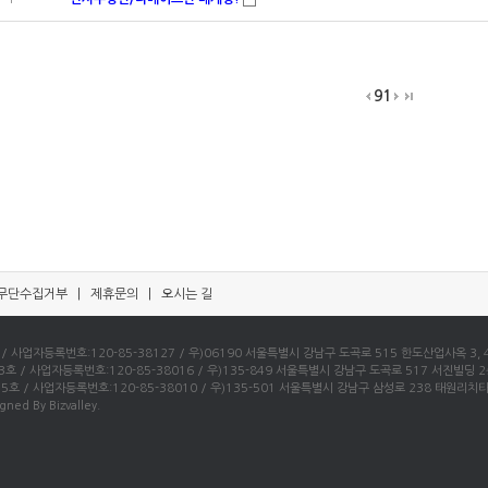
91
무단수집거부
|
제휴문의
|
오시는 길
자등록번호:120-85-38127 / 우)06190 서울특별시 강남구 도곡로 515 한도산업사옥 3, 4층 /
사업자등록번호:120-85-38016 / 우)135-849 서울특별시 강남구 도곡로 517 서진빌딩 2층 / 
 사업자등록번호:120-85-38010 / 우)135-501 서울특별시 강남구 삼성로 238 태원리치타운 4층
gned By Bizvalley.