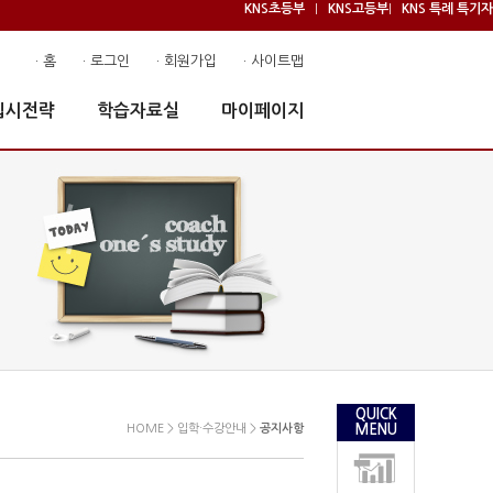
KNS초등부
KNS고등부
KNS 특례 특기자
|
|
· 홈
· 로그인
· 회원가입
· 사이트맵
입시전략
학습자료실
마이페이지
QUICK
HOME > 입학·수강안내 >
공지사항
MENU